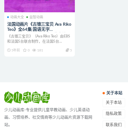
动画大全
益智动画
法国动画片《古锥三宝贝 Ava Riko
Teo》全64集 国语无字
1080P/MP4/5.57G 动画片古锥三
《古锥三宝贝》（Ava Riko Teo）由EBS
宝贝下载
和法国5台联合制作，在法国5台
Zouzou...
5年前
0
181
5
关于本站
关于本站
少儿动画库-专业提供儿童早教动画、少儿英语动
隐私政策
画、习惯培养、社交情商等少儿动画片资源下载网
联系我们
站。