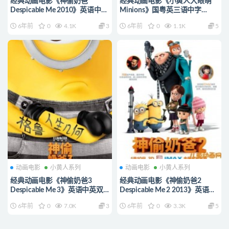
经典动画电影《神偷奶爸
经典动画电影《小黄人大眼萌
Despicable Me 2010》英语中英
Minions》国粤英三语中字
双字+国语版 720P/MP4/1.32G
1080P/MP4/3.64G 神偷奶爸动
6年前
0
4.1K
3
6年前
0
1.1K
5
小黄人系列动画全集下载
画全集下载
动画电影
小黄人系列
动画电影
小黄人系列
经典动画电影《神偷奶爸3
经典动画电影《神偷奶爸2
Despicable Me 3》英语中英双
Despicable Me 2 2013》英语中
字+国语版 1080P/MP4/2.56G
英双字+国语版
6年前
0
7.0K
3
6年前
0
3.3K
5
小黄人系列动画全集下载
720P/MP4/1.36G 小黄人系列
动画全集下载