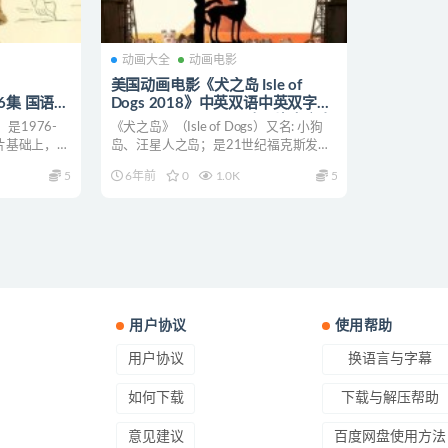
动画大全
动画电影
美国动画电影《犬之岛 Isle of
全56集 国语版
Dogs 2018》中英双语中英双字
1080P/MKV/3.54G 动画片犬之岛
）是1976-
《犬之岛》（Isle of Dogs）又名: 小狗
片帕丁顿熊下
下载
画片基础上，帕
岛、汪星人之岛；是21世纪福克斯发
行、韦斯...
5
6年前
0
1.0K
5
用户协议
使用帮助
用户协议
换语言与字幕
如何下载
下载与解压帮助
意见建议
百度网盘使用方法