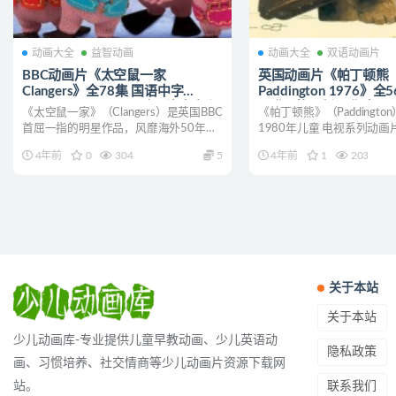
动画大全
益智动画
动画大全
双语动画片
BBC动画片《太空鼠一家
英国动画片《帕丁顿熊
Clangers》全78集 国语中字
Paddington 1976》
1080P/MP4/8.06G 动画片太空鼠
56集+英语版56集 标
《太空鼠一家》（Clangers）是英国BBC
《帕丁顿熊》（Paddington
一家下载
清/MP4/5.69G 动画
首屈一指的明星作品，风靡海外50年。
1980年儿童 电视系列动
载
是为新时代...
丁...
4年前
0
304
5
4年前
1
203
关于本站
关于本站
少儿动画库-专业提供儿童早教动画、少儿英语动
隐私政策
画、习惯培养、社交情商等少儿动画片资源下载网
联系我们
站。