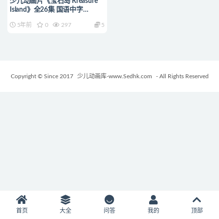
少儿动画片《宝石岛 Rreasure
Island》全26集 国语中字
1080P/MP4/6.91G 动画片宝石
5年前
0
297
5
岛下载
Copyright © Since 2017
少儿动画库-www.Sedhk.com
- All Rights Reserved
首页
大全
问答
我的
顶部