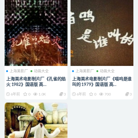
上海美影厂
动画大全
上海美影厂
动画大全
上海美术电影制片厂《孔雀的焰
上海美术电影制片厂《喵呜是谁
火 1982》国语版 高
叫的 1979》国语版 高
清/MKV/235MB 上海美术电影
清/MKV/127M 上海美术电影
6年前
0
1.0K
3
6年前
0
700
3
制片厂动画片全集下载
制片厂动画片全集下载