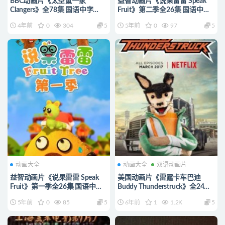
BBC动画片《太空鼠一家
益智动画片《说果雷雷 Speak
Clangers》全78集 国语中字
Fruit》第二季全26集 国语中字
1080P/MP4/8.06G 动画片太空
1080P/MP4/1.82G 动画片说果
4年前
0
304
5
5年前
0
97
5
鼠一家下载
雷雷下载
动画大全
动画大全
双语动画片
益智动画片《说果雷雷 Speak
美国动画片《雷霆卡车巴迪
Fruit》第一季全26集 国语中字
Buddy Thunderstruck》全24集
1080P/MP4/1.82G 动画片说果
国语版24集+英语版24集
5年前
0
85
5
6年前
1
1.2K
5
雷雷下载
1080P/MP4/5.38G 动画片雷霆
卡车巴迪下载