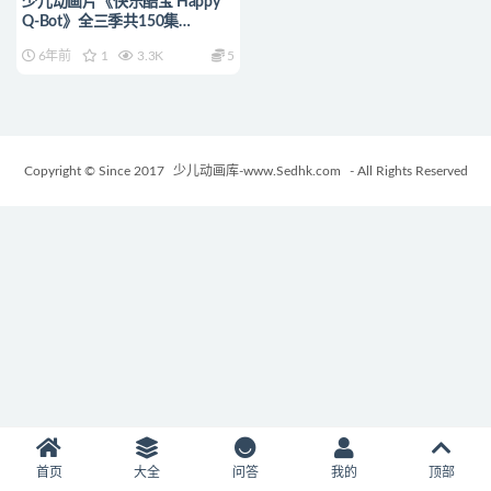
少儿动画片《快乐酷宝 Happy
Q-Bot》全三季共150集
720P/MP4/26.5G 动画片快乐
6年前
1
3.3K
5
酷宝全集下载
Copyright © Since 2017
少儿动画库-www.Sedhk.com
- All Rights Reserved
首页
大全
问答
我的
顶部