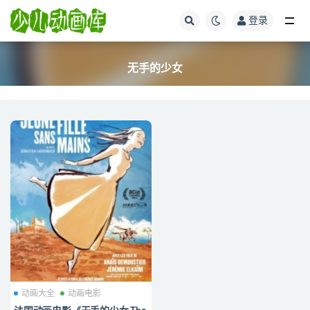
登录
全部
无手的少女
动画大全
动画电影