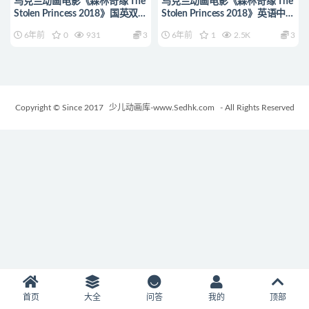
乌克兰动画电影《森林奇缘 The
乌克兰动画电影《森林奇缘 The
Stolen Princess 2018》国英双语
Stolen Princess 2018》英语中字
中英双字 720P/MP4/1.96G 动
1080P/MP4/2.99G 动画片森林
6年前
0
931
3
6年前
1
2.5K
3
画片森林奇缘下载
奇缘下载
Copyright © Since 2017
少儿动画库-www.Sedhk.com
- All Rights Reserved
首页
大全
问答
我的
顶部