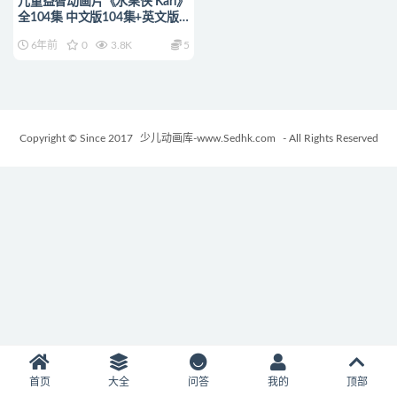
儿童益智动画片《水果侠 Karl》
全104集 中文版104集+英文版
104集 720P/MP4/2.78G 动画
6年前
0
3.8K
5
片水果侠全集下载
Copyright © Since 2017
少儿动画库-www.Sedhk.com
- All Rights Reserved
首页
大全
问答
我的
顶部