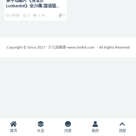
亲子动画片《洛宝贝
Luobaobei》全26集 国语版
720P/MP4/1.13 动画片洛宝贝
6年前
0
7.7K
5
全集下载
Copyright © Since 2017
少儿动画库-www.Sedhk.com
- All Rights Reserved
首页
大全
问答
我的
顶部