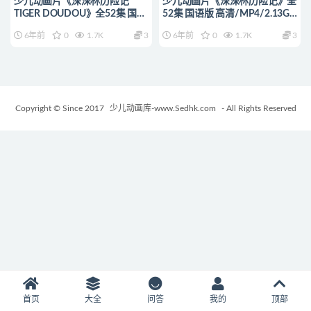
少儿动画片《深深林历险记
少儿动画片《深深林历险记》全
TIGER DOUDOU》全52集 国语
52集 国语版 高清/MP4/2.13G
版 高清/MP4/2.24G 动画片深
动画片深深林历险记下载
6年前
0
1.7K
3
6年前
0
1.7K
3
深林历险记全集下载
Copyright © Since 2017
少儿动画库-www.Sedhk.com
- All Rights Reserved
首页
大全
问答
我的
顶部