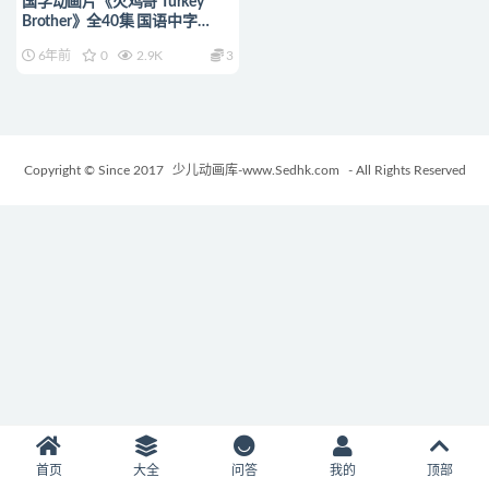
国学动画片《火鸡哥 Turkey
Brother》全40集 国语中字
480P/MP4/1.47GB 儿童国学动
6年前
0
2.9K
3
画片
Copyright © Since 2017
少儿动画库-www.Sedhk.com
- All Rights Reserved
首页
大全
问答
我的
顶部