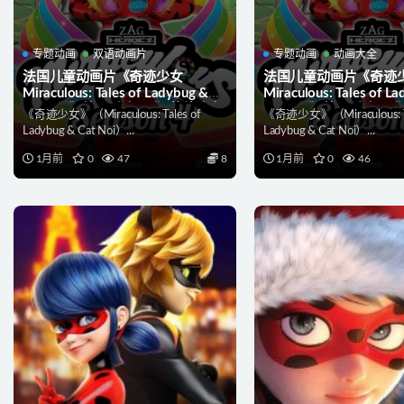
专题动画
双语动画片
专题动画
动画大全
法国儿童动画片《奇迹少女
法国儿童动画片《奇迹
Miraculous: Tales of Ladybug &
Miraculous: Tales of L
Cat Noi》第四季全27集 英德法意
Cat Noi》第五季全27
《奇迹少女》（Miraculous: Tales of
《奇迹少女》（Miraculous: Ta
等多语音轨(无国语)+多国字幕(无
(无国语)+多国字幕(无中文) 
Ladybug & Cat Noi）...
Ladybug & Cat Noi）...
中字) 官方纯净无水印版
水印版 720P/MKV/37
1080P/MKV/19.1G 动画片奇迹少
瓢虫少女下载---
终身会
1月前
0
47
8
1月前
0
46
女下载---
年会员专享