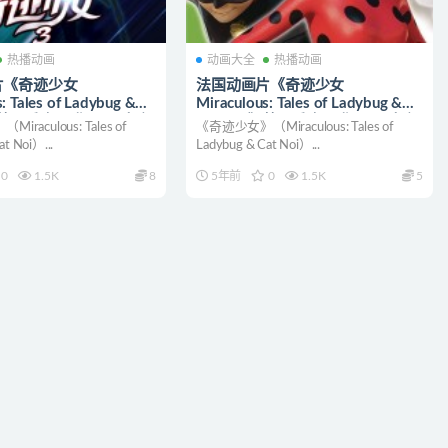
热播动画
动画大全
热播动画
片《奇迹少女
法国动画片《奇迹少女
: Tales of Ladybug &
Miraculous: Tales of Ladybug &
i》第三季全26集 国语中字
Cat Noi》第二季全26集 国语中字
raculous: Tales of
《奇迹少女》（Miraculous: Tales of
P4/6.03G 奇迹少女下载
1080P/MP4/4.27G 动画片瓢虫雷
at Noi）...
Ladybug & Cat Noi）...
迪下载
0
1.5K
8
5年前
0
1.5K
5