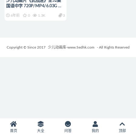
少儿动画片《武战道》全52集
国语中字 720P/MP4/6.03G 动
画片百变机兽系列下载
6年前
0
1.3K
3
Copyright © Since 2017
少儿动画库-www.Sedhk.com
- All Rights Reserved
首页
大全
问答
我的
顶部