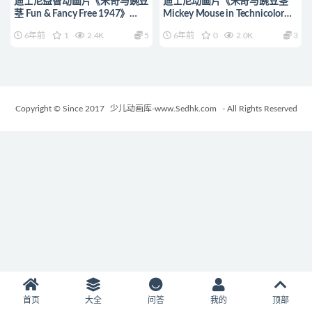
迪士尼益智动画片《米奇与豌豆
迪士尼动画片《米奇与豌豆茎
茎 Fun & Fancy Free 1947》
Mickey Mouse in Technicolor》
720P/MP4/1.15G 动画片米奇
无对白 标清/MP4/1.15G 迪士
6年前
1
2.4K
5
6年前
0
2.0K
3
与豌豆茎下载
尼动画片全集下载
Copyright © Since 2017
少儿动画库-www.Sedhk.com
- All Rights Reserved
首页
大全
问答
我的
顶部