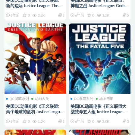
美国DC动画电影《正义联盟：
美国DC动画电影《正义联盟：
新的边际 Justice League: The
神魔之战 Justice League: Gods
New Frontier 2008》英语中字
and Monsters 2015》英语中字
6年前
0
2.2K
3
6年前
0
1.5K
5
1080P/MP4/1.57G 正义联盟动
720P/MKV/1.68G 正义联盟动
画片下载
画片下载
DC漫威系列
动画大全
DC漫威系列
动画电影
美国DC动画电影《正义联盟：
美国DC动画电影《正义联盟大
两个地球的危机 Justice League:
战致命五人组 Justice League VS
Crisis on Two Earths 2010》英
The Fatal Five 2019》英语中英
6年前
0
1.5K
3
6年前
0
2.0K
3
语中字 720P/MP4/2.18G 正义
双字 720P/MP4/743M 正义联
联盟动画片下载
盟动画片下载