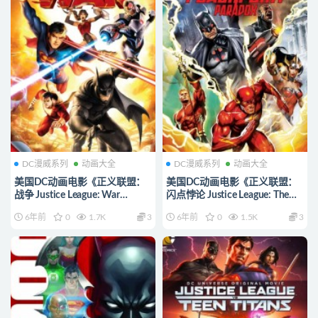
DC漫威系列
动画大全
DC漫威系列
动画大全
美国DC动画电影《正义联盟：
美国DC动画电影《正义联盟：
战争 Justice League: War
闪点悖论 Justice League: The
2014》英语英字
Flashpoint Paradox 2013》英语
6年前
0
1.7K
3
6年前
0
1.5K
3
1080P/MP4/1.78G 正义联盟动
中英双字 1080P/MKV/1.56G
画片下载
正义联盟动画片下载