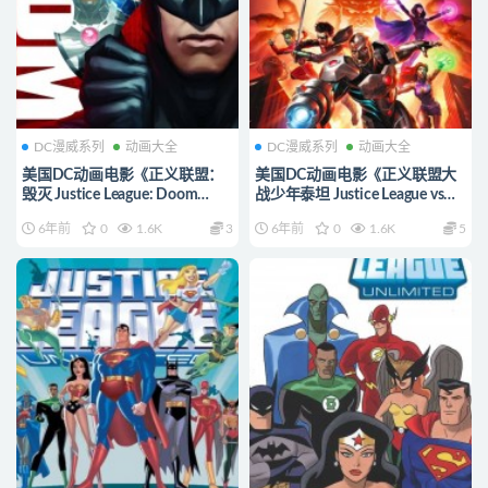
DC漫威系列
动画大全
DC漫威系列
动画大全
美国DC动画电影《正义联盟：
美国DC动画电影《正义联盟大
毁灭 Justice League: Doom
战少年泰坦 Justice League vs
2012》英语中字
Teen Titans 2016》英语中英双
6年前
0
1.6K
3
6年前
0
1.6K
5
720P/MKV/4.37G 正义联盟动
字 1080P/MP4/3.46G 正义联盟
画片下载
动画片下载