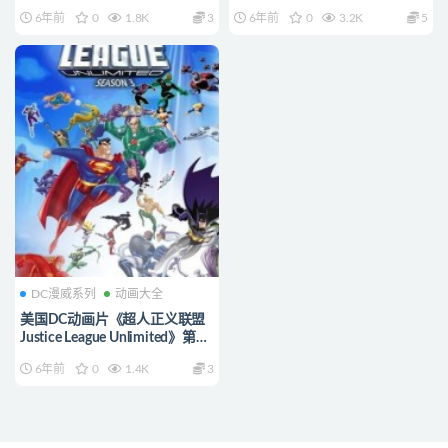
季全26集 英语中字 高
季全26集 英语中字
6年前
0
1.8K
3
6年前
0
3.2K
5
清/F4V/2.13G 正义联盟动画片
720P/MP4/6.51G 正义联盟动
下载
画片下载
DC漫威系列
动画大全
美国DC动画片《超人正义联盟
Justice League Unlimited》第三
季全13集 英语中字 高
6年前
0
1.4K
3
清/F4V/1.08G 正义联盟动画片
下载