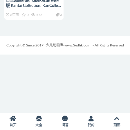
日本动画电影《舰队收藏 剧场
版 Kantai Collection: KanColle
Movie 2016》日语中字
6年前
0
573
3
1080P/MP4/1.4G 动画片舰队
收藏下载
Copyright © Since 2017
少儿动画库-www.Sedhk.com
- All Rights Reserved
首页
大全
问答
我的
顶部