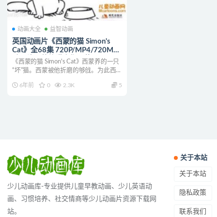
动画大全
益智动画
英国动画片《西蒙的猫 Simon's
Cat》全68集 720P/MP4/720M
动画片西蒙的猫全集下载
《西蒙的猫 Simon's Cat》西蒙养的一只
“坏”猫。西蒙被他折磨的够戗。为此西
蒙作为一...
6年前
0
2.3K
5
关于本站
关于本站
少儿动画库-专业提供儿童早教动画、少儿英语动
隐私政策
画、习惯培养、社交情商等少儿动画片资源下载网
联系我们
站。