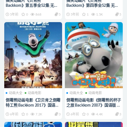
搞笑动画片《贝肯熊
搞笑动画片《贝肯熊
Backkom》第五季全52集 无对
Backkom》第四季全52集 无对
白 1080P/MP4/1.73G 动画片倒
白 4K高清/MP4/4.21G 动画片
5年前
0
868
5
5年前
1
1.5K
5
霉熊下载
倒霉熊下载
动画大全
动画电影
动画大全
动画电影
倒霉熊动画电影《卫贝肯之倒霉
倒霉熊动画电影《倒霉熊的杯子
特工熊 Backkom 2017》国语版
之旅 Backkom 2007》国语版 高
720P/MP4/625M 动画片倒霉
清/MP4/300M 动画片倒霉熊全
6年前
0
7.2K
3
6年前
0
4.4K
3
熊全集下载
集下载