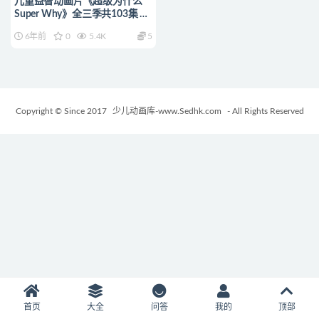
儿童益智动画片《超级为什么
Super Why》全三季共103集 国
语版103集+英语版103集
6年前
0
5.4K
5
720P/MP4/26.57G 动画片超级
为什么全集下载
Copyright © Since 2017
少儿动画库-www.Sedhk.com
- All Rights Reserved
首页
大全
问答
我的
顶部