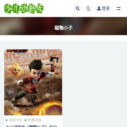
登录
全部
蹴鞠小子
动画大全
热播动画