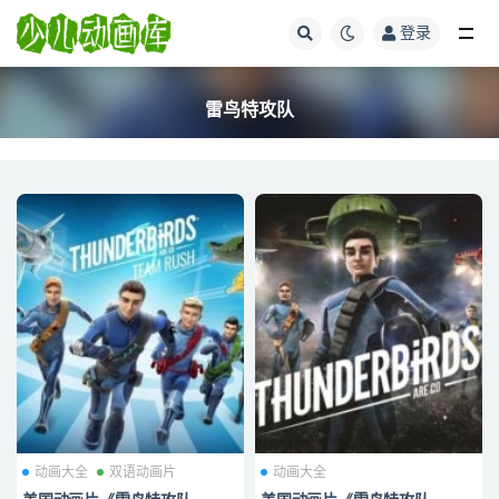
登录
全部
雷鸟特攻队
动画大全
双语动画片
动画大全