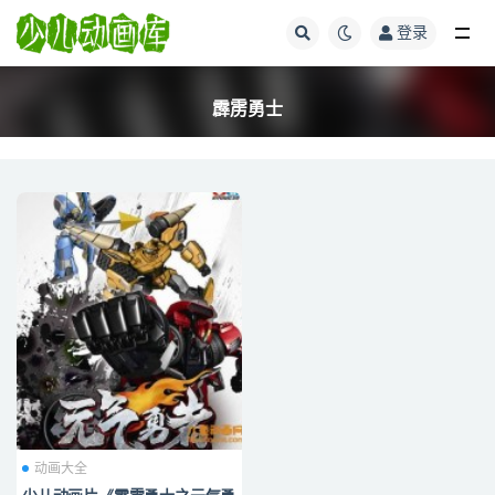
登录
全部
霹雳勇士
动画大全