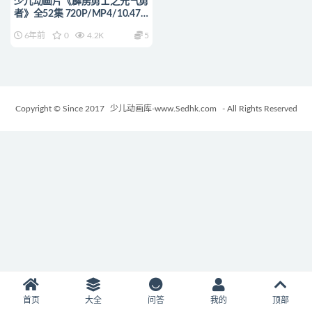
少儿动画片《霹雳勇士之元气勇
者》全52集 720P/MP4/10.47G
动画片霹雳勇士之元气勇者全集
6年前
0
4.2K
5
下载
Copyright © Since 2017
少儿动画库-www.Sedhk.com
- All Rights Reserved
首页
大全
问答
我的
顶部