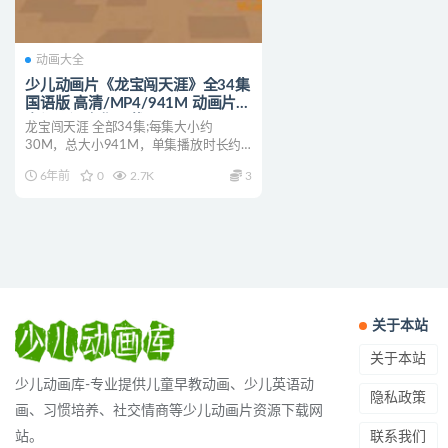
动画大全
少儿动画片《龙宝闯天涯》全34集
国语版 高清/MP4/941M 动画片龙
宝闯天涯全集下载
龙宝闯天涯 全部34集;每集大小约
30M，总大小941M，单集播放时长约
12分钟，高清MP4...
6年前
0
2.7K
3
关于本站
关于本站
少儿动画库-专业提供儿童早教动画、少儿英语动
隐私政策
画、习惯培养、社交情商等少儿动画片资源下载网
联系我们
站。