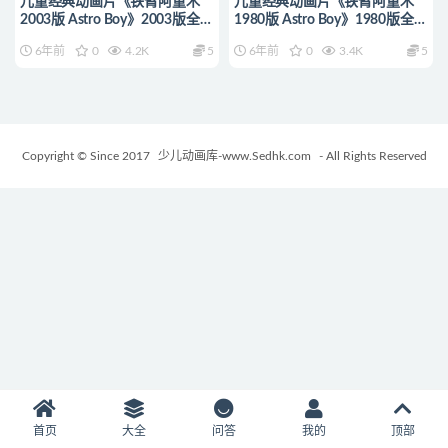
儿童经典动画片《铁臂阿童木
儿童经典动画片《铁臂阿童木
2003版 Astro Boy》2003版全
1980版 Astro Boy》1980版全
52集 国语版 标清/MP4/3.85G
52集 国语版 标清/MP4/3.86G
6年前
0
4.2K
5
6年前
0
3.4K
5
动画片铁臂阿童木2003版全集
动画片铁臂阿童木1980版全集
下载
下载
Copyright © Since 2017
少儿动画库-www.Sedhk.com
- All Rights Reserved
首页
大全
问答
我的
顶部