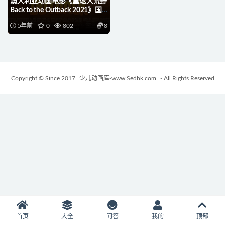
澳大利亚动画电影《重返大荒野
Back to the Outback 2021》国
英日马来四语四字
5年前
0
802
8
1080P/MP4/3.02G 动画片考拉
大冒险下载
Copyright © Since 2017
少儿动画库-www.Sedhk.com
- All Rights Reserved
首页
大全
问答
我的
顶部