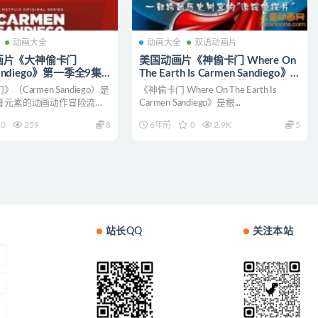
动画大全
动画大全
双语动画片
x动画片《大神偷卡门
美国动画片《神偷卡门 Where On
Sandiego》第一季全9集
The Earth Is Carmen Sandiego》
西班牙五语五字
全40集 国语版40集+英语版40集
（Carmen Sandiego）是
《神偷卡门 Where On The Earth Is
P4/14.2G 动画片神偷卡
480P/MP4/16.54GB 动画片神偷
育元素的动画动作冒险流媒
Carmen Sandiego》是根...
卡门全集下载
0
259
8
6年前
0
2.9K
5
站长QQ
关注本站