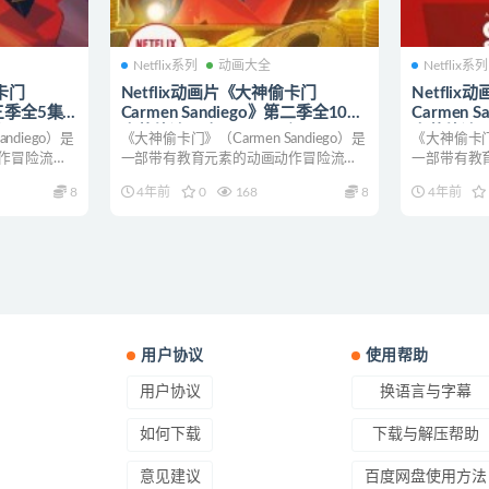
Netflix系列
动画大全
Netflix系列
偷卡门
Netflix动画片《大神偷卡门
Netfli
第三季全5集
Carmen Sandiego》第二季全10集
Carmen 
字
中英德法西班牙五语五字
中英德法
ndiego）是
《大神偷卡门》（Carmen Sandiego）是
《大神偷卡门》
动画片神偷卡
1080P/MP4/14.7G 动画片神偷卡
1080P/M
作冒险流媒
一部带有教育元素的动画动作冒险流媒
一部带有教
门下载
门下载
体电视连...
体电视连...
8
4年前
0
168
8
4年前
用户协议
使用帮助
用户协议
换语言与字幕
如何下载
下载与解压帮助
意见建议
百度网盘使用方法