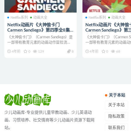
Netflix系列
动画大全
Netflix系列
动画大全
Netflix动画片《大神偷卡门
Netflix动画片《大神
Carmen Sandiego》第四季全8集
Carmen Sandiego》
中英德法西班牙五语五字
中英德法西班牙五语五
《大神偷卡门》（Carmen Sandiego）是
《大神偷卡门》（Carmen Sa
1080P/MP4/12.2G 动画片神偷卡
1080P/MP4/7.7G 
一部带有教育元素的动画动作冒险流媒
一部带有教育元素的动画动
门下载
门下载
体电视连...
体电视连...
4年前
0
129
8
4年前
0
68
关于本站
关于本站
少儿动画库-专业提供儿童早教动画、少儿英语动
隐私政策
画、习惯培养、社交情商等少儿动画片资源下载网
联系我们
站。