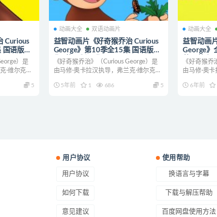
动画大全
双语动画片
动画大全
urious
益智动画片《好奇猴乔治 Curious
益智动画片《
集 国语版15
George》第10季全15集 国语版15
George
集+英语版15集
英语英字 10
eorge）是
《好奇猴乔治》（Curious George）是
《好奇猴乔治》
 动画片好奇猴
1080P/MP4/7.03G 动画片好奇猴
片好奇猴
克·维尔克、
由马修·奥卡拉汉执导，弗兰克·维尔克、
由马修·奥卡
乔治下载
威尔·...
威尔·...
5
5年前
1
686
5
6年前
用户协议
使用帮助
用户协议
换语言与字幕
如何下载
下载与解压帮助
意见建议
百度网盘使用方法