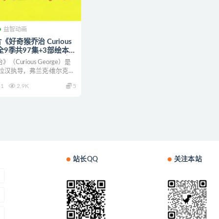
益智动画
好奇猴乔治 Curious
》全9季共97集+3部绘本
80P/MKV/68.9G 动画
（Curious George）是
乔治下载
拉汉执导，弗兰克·维尔克、
1
2.9K
5
站长QQ
关注本站