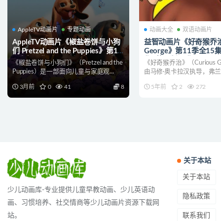
AppleTV动画片
专题动画
动画大全
双语动画片
AppleTV动画片《椒盐卷饼与小狗
益智动画片《好奇猴乔治 C
们 Pretzel and the Puppies》第1-
George》第11季全15
2季全18集 多国语言(含国语)+多国
集+英语版15集
《椒盐卷饼与小狗们》（Pretzel and the
《好奇猴乔治》（Curious G
字幕(AI中文字幕) 官方纯净收藏版
1080P/MP4/5.17G
Puppies）是一部面向儿童与家庭观...
由马修·奥卡拉汉执导，弗兰
1080P/MKV/21.8G 动画片椒盐卷
乔治下载
威尔·...
饼与小狗下载
3月前
0
41
8
5年前
2
272
关于本站
关于本站
少儿动画库-专业提供儿童早教动画、少儿英语动
隐私政策
画、习惯培养、社交情商等少儿动画片资源下载网
联系我们
站。