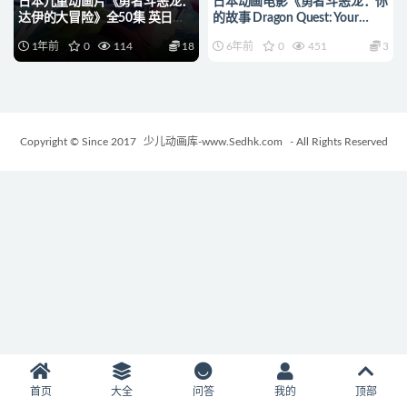
日本儿童动画片《勇者斗恶龙：
日本动画电影《勇者斗恶龙：你
达伊的大冒险》全50集 英日双
的故事 Dragon Quest: Your
语音轨+中英双字幕 官方纯净无
Story 2019》日语中字
1年前
0
114
18
6年前
0
451
3
水印版 1080P/MKV/50.5G 动
720P/MP4/2.12G 动画片勇者
画片达伊的大冒险下载
斗恶龙下载
Copyright © Since 2017
少儿动画库-www.Sedhk.com
- All Rights Reserved
首页
大全
问答
我的
顶部