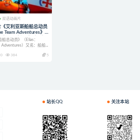
双语动画片
片《艾利亚斯船船总动员
cue Team Adventures》
3集 国语版13集+挪威原
船总动员》（Elias：
0P/MP4/1.47G 艾利亚
am Adventures）又名：船船...
动画片下载
0
384
5
站长QQ
关注本站