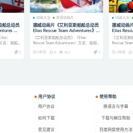
动画大全
双语动画片
动画大全
船船总动员
挪威动画片《艾利亚斯船船总动员
挪威动画
entures 》
Elias Rescue Team Adventures》
Elias Res
2集+英语版
第一季全26集 国语版26集+挪威原
第二季全1
ias：
《艾利亚斯船船总动员》（Elias：
《艾利亚斯船
.5G 艾利亚
版26集 720P/MP4/2.98G 艾利亚
版13集 72
s）又名：船船...
Rescue Team Adventures）又名：船船...
Rescue Te
斯船系列动画片下载
斯船系列
5
5年前
0
565
5
5年前
用户协议
使用帮助
用户协议
换语言与字幕
如何下载
下载与解压帮助
意见建议
百度网盘使用方法