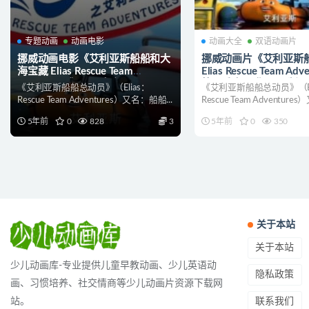
专题动画
动画电影
动画大全
双语动画片
挪威动画电影《艾利亚斯船船和大
挪威动画片《艾利亚斯
海宝藏 Elias Rescue Team
Elias Rescue Team Adv
Adventures》国语中字
第三季全52集 国语版5
《艾利亚斯船船总动员》（Elias：
《艾利亚斯船船总动员》（El
1080P/MP4/851M 艾利亚斯船系
52集 1080P/MP4/11
Rescue Team Adventures）又名：船船...
Rescue Team Adventure
列动画片下载
斯船系列动画片下载
5年前
0
828
3
5年前
0
350
关于本站
关于本站
少儿动画库-专业提供儿童早教动画、少儿英语动
隐私政策
画、习惯培养、社交情商等少儿动画片资源下载网
联系我们
站。