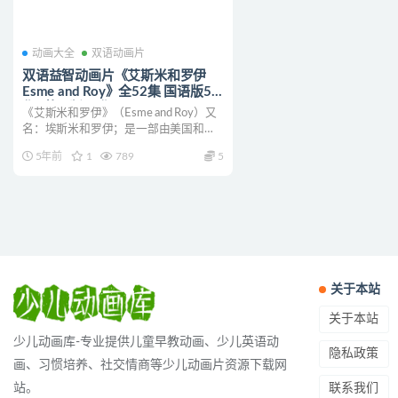
动画大全
双语动画片
双语益智动画片《艾斯米和罗伊
Esme and Roy》全52集 国语版52
集+英语版52集
《艾斯米和罗伊》（Esme and Roy）又
1080P/MP4/15.3G 动画片艾斯米
名：埃斯米和罗伊；是一部由美国和加
和罗伊下载
拿大公司联合...
5年前
1
789
5
关于本站
关于本站
少儿动画库-专业提供儿童早教动画、少儿英语动
隐私政策
画、习惯培养、社交情商等少儿动画片资源下载网
联系我们
站。