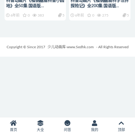
科普动画片《福锅囍眉科普小园
科普动画片《福锅囍眉科学世界
地》全50集 国语版
探险记》全200集 国语版
720P/MP4/1.41G 动画片福锅
720P/MP4/2.13G 动画片福锅
6年前
0
383
5
6年前
0
275
5
囍眉科普小园地下载
囍眉下载
Copyright © Since 2017
少儿动画库-www.Sedhk.com
- All Rights Reserved
首页
大全
问答
我的
顶部