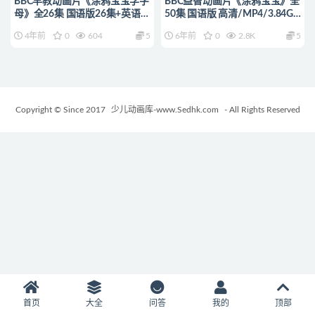
BBC早教动画片《涂鸦宝宝学字
BBC益智动画片《涂鸦宝宝》全
母》全26集 国语版26集+英语版
50集 国语版 高清/MP4/3.84G
26集 1080P/MP4/3.86G 动画
动画片涂鸦宝宝全集下载
4年前
0
604
5
6年前
0
2.8K
5
片涂鸦宝宝学字母下载
Copyright © Since 2017
少儿动画库-www.Sedhk.com
- All Rights Reserved
首页
大全
问答
我的
顶部