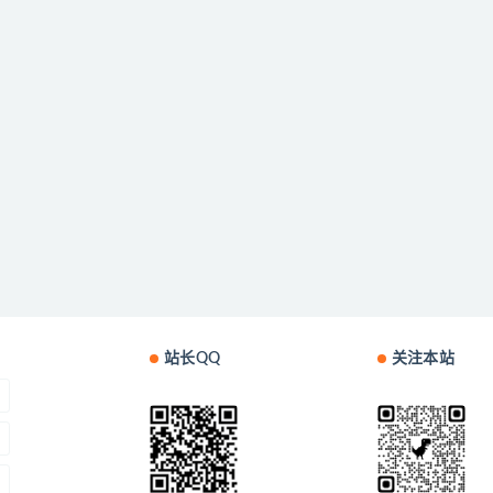
站长QQ
关注本站