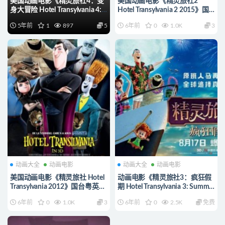
美国动画电影《精灵旅社4：变
美国动画电影《精灵旅社2
身大冒险 Hotel Transylvania 4:
Hotel Transylvania 2 2015》国
Transformania》国台英三语中
粤英三语中英双字
5年前
1
897
5
6年前
0
1.0K
3
英双字 1080P/MP4/2.69G 精灵
720P/MKV/3.6G 动画片精灵旅
旅社4下载
社下载
动画大全
动画电影
动画大全
动画电影
美国动画电影《精灵旅社 Hotel
动画电影《精灵旅社3：疯狂假
Transylvania 2012》国台粤英四
期 Hotel Transylvania 3: Summer
语中英双字 720P/MKV/2.5G 动
Vacation 2018》英语中英双字
6年前
0
1.0K
3
6年前
0
2.5K
免费
画片精灵旅社下载
720P/MP4/1.46G 动画片精灵
旅社下载