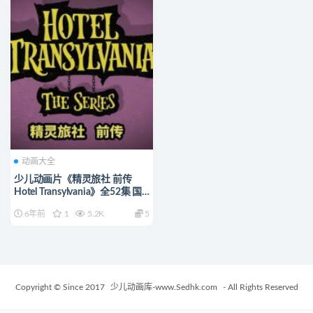
动画大全
少儿动画片《精灵旅社 前传
Hotel Transylvania》全52集 国
语中字 720P/MP4/4.13G 动画
6年前
1
5.2K
5
片精灵旅社 前传全集下载
Copyright © Since 2017
少儿动画库-www.Sedhk.com
- All Rights Reserved