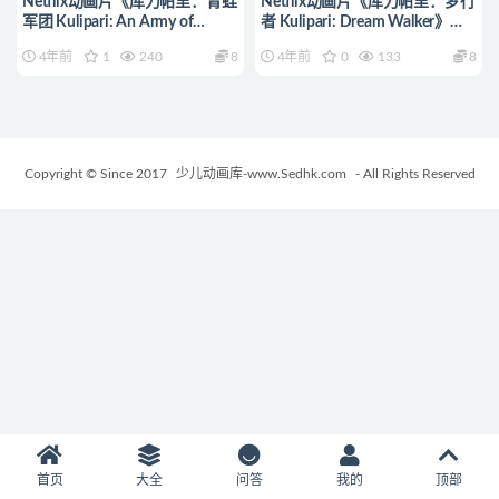
Netflix动画片《库力帕里：青蛙
Netflix动画片《库力帕里：梦行
军团 Kulipari: An Army of
者 Kulipari: Dream Walker》全
Frogs》全13集 国英德法荷兰五
10集 国英德法西班牙五语中英
4年前
1
240
8
4年前
0
133
8
语五字 1080P/MP4/20.5G 动画
双字 1080P/MP4/15.3G 动画片
片库力帕里下载
库力帕里下载
Copyright © Since 2017
少儿动画库-www.Sedhk.com
- All Rights Reserved
首页
大全
问答
我的
顶部