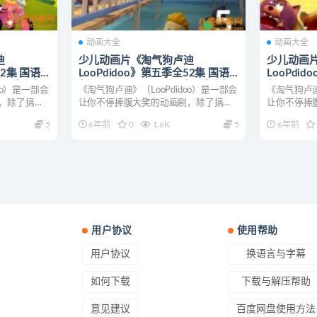
动画大全
动画大全
迪
少儿动画片《淘气狗卢迪
少儿动画
52集 国语
LooPdidoo》第五季全52集 国语
LooPdi
G 动画片淘气
版 720P/MP4/2.65G 动画片淘气
版 720P/
oo）是一部会
《淘气狗卢迪》（LooPdidoo）是一部会
《淘气狗卢迪
狗卢迪全集下载
狗卢迪全
，除了搞笑
让你不停捧腹大笑的动画剧，除了搞笑
让你不停捧
的剧情之外，还...
的剧情之外，还
5
6年前
0
1.6K
5
6年前
用户协议
使用帮助
用户协议
换语言与字幕
如何下载
下载与解压帮助
意见建议
百度网盘使用方法