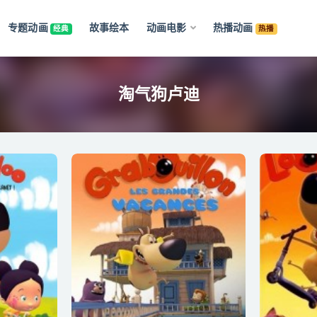
专题动画
故事绘本
动画电影
热播动画
经典
热播
淘气狗卢迪