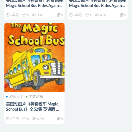
美国动画片《神奇校巴再度启程
美国动画片《神奇校巴再度启程
Magic School Bus Rides Again》
Magic School Bus Rides Again》
第二季全13集 英语版
第一季全13集 英语版
6年前
0
3.4K
5
6年前
0
4.0K
5
1080P/MP4/10.7G 动画片神奇
720P/MP4/1.46G 动画片神奇
校巴再度启程下载
校巴再度启程下载
动画大全
早教动画
美国动画片《神奇校车 Magic
School Bus》全52集 英语版 高
清/MP4/6.3G 动画片神奇校车
6年前
0
6.9K
5
下载