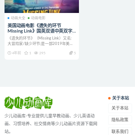
动画大全
动画电影
美国动画电影《遗失的环节
Missing Link》国英双语中英双字
1080P/MP4/7.37G 动画片遗失的
《遗失的环节》（Missing Link）又名:
环节下载
大冒险家/缺少环节;是一部2019年美国
定...
4年前
1
295
5
关于本站
关于本站
少儿动画库-专业提供儿童早教动画、少儿英语动
隐私政策
画、习惯培养、社交情商等少儿动画片资源下载网
联系我们
站。