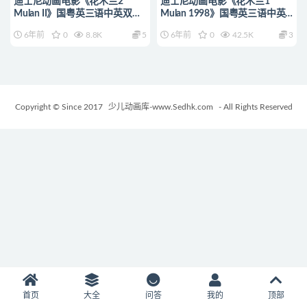
迪士尼动画电影《花木兰2
迪士尼动画电影《花木兰1
Mulan II》国粤英三语中英双字
Mulan 1998》国粤英三语中英
720P/MKV/2.05G 动画片花木
双字 720P/MKV/2.61G 动画片
6年前
0
8.8K
5
6年前
0
42.5K
3
兰全集下载
花木兰全集下载
Copyright © Since 2017
少儿动画库-www.Sedhk.com
- All Rights Reserved
首页
大全
问答
我的
顶部