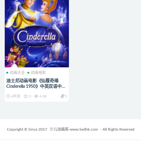
动画大全
动画电影
迪士尼动画电影《仙履奇缘
Cinderella 1950》中英双语中英
双字 1080P/MKV/2.12G 动画
6年前
0
4.0K
5
片仙履奇缘下载
Copyright © Since 2017
少儿动画库-www.Sedhk.com
- All Rights Reserved