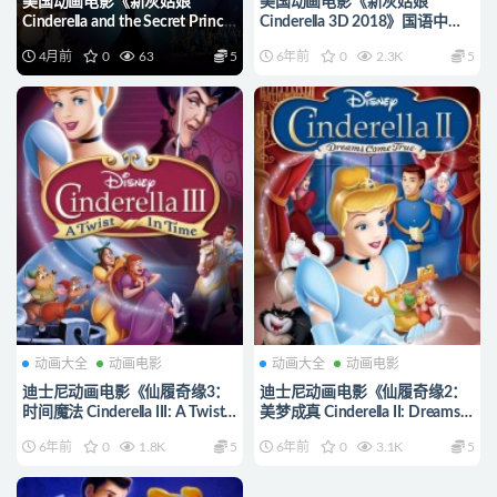
美国动画电影《新灰姑娘
美国动画电影《新灰姑娘
Cinderella and the Secret Prince
Cinderella 3D 2018》国语中字
2018》英文发音+英文字幕 官方
1080P/MP4/1.93G 动画片新灰
4月前
0
63
5
6年前
0
2.3K
5
纯净收藏版 1080P/MKV/2.43G
姑娘下载
动画片新灰姑娘下载
动画大全
动画电影
动画大全
动画电影
迪士尼动画电影《仙履奇缘3：
迪士尼动画电影《仙履奇缘2：
时间魔法 Cinderella III: A Twist
美梦成真 Cinderella II: Dreams
in Time 2007》中英双语中英双
Come True 2002》中英双语中
6年前
0
1.8K
5
6年前
0
3.1K
5
字 1080P/MKV/2.06G 动画片
英双字 1080P/MKV/2.63G 动
仙履奇缘下载
画片仙履奇缘下载