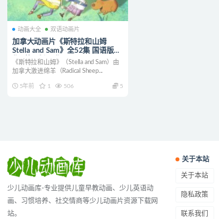
动画大全
双语动画片
加拿大动画片《斯特拉和山姆
Stella and Sam》全52集 国语版52
集+英语版52集
《斯特拉和山姆》（Stella and Sam）由
1080P/MP4/11.6G 动画片斯特拉
加拿大激进绵羊（Radical Sheep...
和山姆下载
5年前
1
506
5
关于本站
关于本站
少儿动画库-专业提供儿童早教动画、少儿英语动
隐私政策
画、习惯培养、社交情商等少儿动画片资源下载网
联系我们
站。