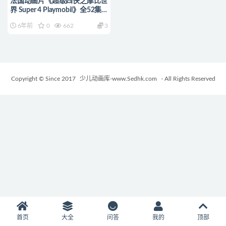
法国动画片《超级四侠之摩比世
界 Super 4 Playmobil》全52集
国语中字 1080P/MP4/7.59G 动
6年前
0
662
3
画片超级四侠系列下载
Copyright © Since 2017
少儿动画库-www.Sedhk.com
- All Rights Reserved
首页
大全
问答
我的
顶部