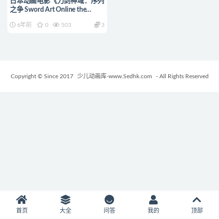
日本动画电影《刀剑神域：序列
之争 Sword Art Online the
Movie: Ordinal Scale 2017》国
6年前
0
503
3
日双语语中字
1080P/MKV/974M 动画片刀剑
神域下载
Copyright © Since 2017
少儿动画库-www.Sedhk.com
- All Rights Reserved
首页
大全
问答
我的
顶部