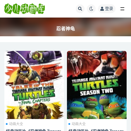
登录
全部
忍者神龟
动画大全
动画大全