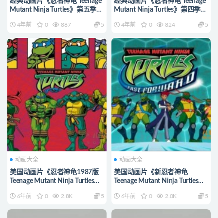
经典动画片《忍者神龟 Teenage
经典动画片《忍者神龟 Teenage
Mutant Ninja Turtles》第五季全
Mutant Ninja Turtles》第四季全
20集 国语版
26集 国语版
4年前
0
887
5
4年前
0
824
5
1080P/MP4/2.47G 动画片忍者
1080P/MP4/3.52G 动画片忍者
神龟全集下载
神龟全集下载
动画大全
动画大全
美国动画片《忍者神龟1987版
美国动画片《新忍者神龟
Teenage Mutant Ninja Turtles》
Teenage Mutant Ninja Turtles》
全127集 中英双语中字 标
全69集 英语中字 高
6年前
0
2.8K
5
6年前
0
2.0K
5
清/RMVB/9.24G 动画片忍者神
清/MP4/4.98G 动画片忍者神龟
龟下载
下载