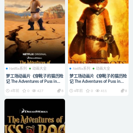
Netflix系列
动画大全
Netflix系列
动画大全
梦工场动画片《穿靴子的猫历险
梦工场动画片《穿靴子的猫历险
记 The Adventures of Puss in
记 The Adventures of Puss in
Boots》第二季全11集 国粤英三
Boots》第一季全15集 国粤英三
4年前
0
427
8
4年前
0
411
8
语中英双字 1080P/MP4/6.92G
语中英双字 1080P/MP4/9.45G
动画片靴猫大冒险下载
动画片靴猫大冒险下载