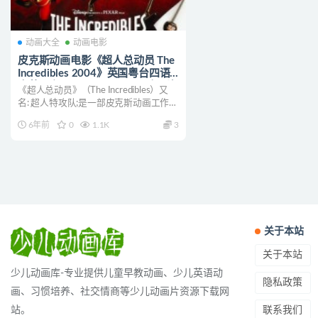
动画大全
动画电影
皮克斯动画电影《超人总动员 The
Incredibles 2004》英国粤台四语
中英双字 720P/MKV/3.3G 动画片
《超人总动员》（The Incredibles）又
超人总动员下载
名: 超人特攻队;是一部皮克斯动画工作室
制...
6年前
0
1.1K
3
关于本站
关于本站
少儿动画库-专业提供儿童早教动画、少儿英语动
隐私政策
画、习惯培养、社交情商等少儿动画片资源下载网
联系我们
站。