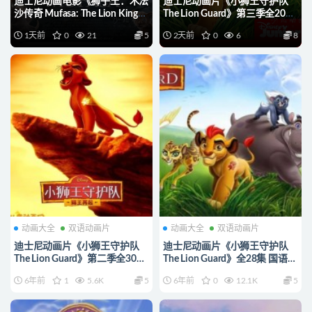
迪士尼动画电影《狮子王：木法
迪士尼动画片《小狮王守护队
沙传奇 Mufasa: The Lion King》
The Lion Guard》第三季全20集
多国语言(含国语)+多国字幕(含
多国语言(含国语)+多国字幕(含
1天前
0
21
5
2天前
0
6
8
中文) 官方纯净收藏版
中文) 官方纯净收藏版
720P/MKV/6.61G 动画片下载
720P/MKV/15.9G 动画片小狮
王守护队下载
动画大全
双语动画片
动画大全
双语动画片
迪士尼动画片《小狮王守护队
迪士尼动画片《小狮王守护队
The Lion Guard》第二季全30集
The Lion Guard》全28集 国语版
国语版30集+英语版30集
28集+英语版28集
6年前
1
5.6K
5
6年前
0
12.1K
5
1080P/MP4/14.7G 动画片小狮
720P/MP4/8.24G 动画片小狮
王守护队下载
王守护队下载