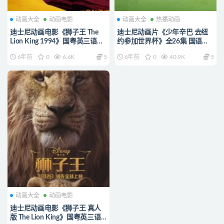
动画大全
动画电影
动画大全
热播动画
迪士尼动画电影《狮子王 The
迪士尼动画片《少年辛巴 去纽
Lion King 1994》国粤英三语中
约参加世界杯》全26集 国语版
字 720P/MKV/2.86G 动画片狮
高清/MP4/2.78G 动画片少年辛
6年前
0
6.6K
5
6年前
0
40.9K
5
子王全集下载
巴 去纽约参加世界杯下载
动画大全
动画电影
迪士尼动画电影《狮子王 真人
版 The Lion King》国粤英三语