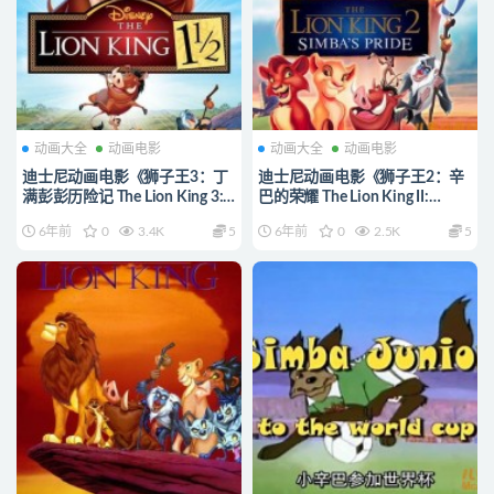
动画大全
动画电影
动画大全
动画电影
迪士尼动画电影《狮子王3：丁
迪士尼动画电影《狮子王2：辛
满彭彭历险记 The Lion King 3:
巴的荣耀 The Lion King II:
Hakuna Matata 2004》国粤英
Simba's Pride 1998》国粤英三
6年前
0
3.4K
5
6年前
0
2.5K
5
三语中字 720P/MKV/2.15G 动
语中字 720P/MKV/2.19G 动画
画片狮子王全集下载
片狮子王全集下载