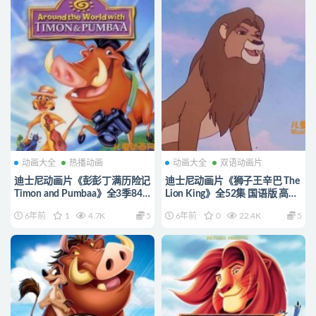
动画大全
热播动画
动画大全
双语动画片
迪士尼动画片《彭彭丁满历险记
迪士尼动画片《狮子王辛巴 The
Timon and Pumbaa》全3季84
Lion King》全52集 国语版 高
集 国语版 720P/MP4/3.84GB
清/MP4/7.01G 动画片狮子王辛
6年前
1
4.7K
5
6年前
0
22.4K
5
动画片彭彭丁满全集下载
巴下载