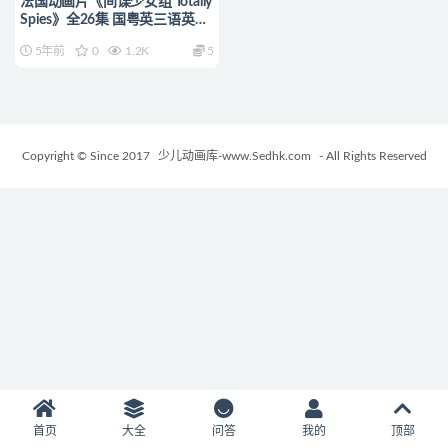
法国动画片《间谍少女组 Totally
Spies》全26集 国粤英三语英字
高清/MP4/5.28G 动画片间谍少
5年前
0
1.2K
5
女组下载
Copyright © Since 2017
少儿动画库-www.Sedhk.com
- All Rights Reserved
首页
大全
问答
我的
顶部