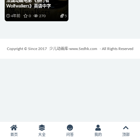
法国动画电影《狼行者
Wolfwalkers》英语中字
720P/MP4/1.16G 动画片狼行
4年前
0
270
5
者下载
Copyright © Since 2017
少儿动画库-www.Sedhk.com
- All Rights Reserved
首页
大全
问答
我的
顶部